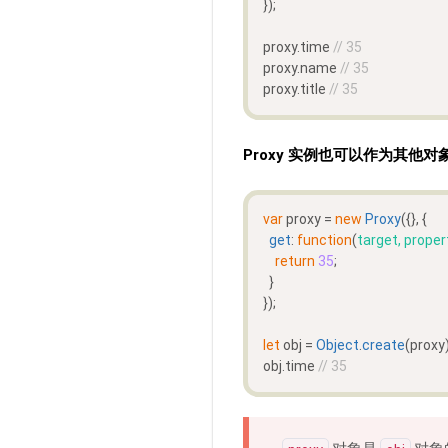
});
proxy.
time
// 35
proxy.
name
// 35
proxy.
title
// 35
Proxy 实例也可以作为其他
var
 proxy = 
new
Proxy
({}, {
get
: 
function
(
target, proper
return
35
;
  }
});
let
 obj = 
Object
.
create
(proxy)
obj.
time
// 35