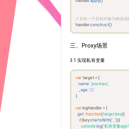
handler.
apply
()
// 在给一个目标对象为构造函
handler.
construct
()
三、Proxy场景
3.1 实现私有变量
var
 target = {
name
: 
'poetries'
,
_age
: 
22
}
var
 logHandler = {
get
: 
function
(
target,key
){
if
(key.
startsWith
(
'_'
)){
console
.
log
(
'私有变量age