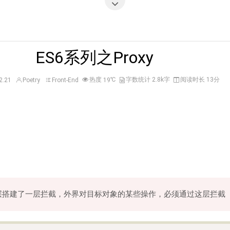
ES6系列之Proxy
热度
℃
字数统计 2.8k字
阅读时长 13分
2.21
Poetry
Front-End
19
层搭建了一层拦截，外界对目标对象的某些操作，必须通过这层拦截