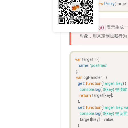
var
 proxy = 
new
Proxy
(target
表示生成一
new Proxy()
对象，用来定制拦截行为
var
 target = {
name
: 
'poetries'
 };
var
 logHandler = {
get
: 
function
(
target, key
) {
console
.
log
(
`
${key}
 被读取
return
 target[key];
   },
set
: 
function
(
target, key, v
console
.
log
(
`
${key}
 被设置
     target[key] = value;
   }