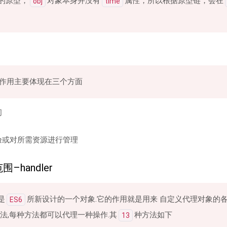
的原型，
对象本身并没有
属性，所以根据原型链，会在
obj
time
作用主要体现在三个方面
问
验或对所需资源进行管理
–handler
是
所新设计的一个对象.它的作用就是用来 自定义代理对象的
ES6
法,每种方法都可以代理一种操作.其
种方法如下
13