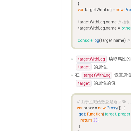
 }
var
 targetWithLog = 
new
Pro
 targetWithLog.
name
; 
// 控
 targetWithLog.
name
 = 
'othe
console
.
log
(target.
name
); 
/
读取属性的
targetWithLog
的属性。
target
在
设置属
targetWithLog
的属性的值
target
// 由于拦截函数总是返回35
var
 proxy = 
new
Proxy
({}, {
get
: 
function
(
target, proper
return
35
;
  }