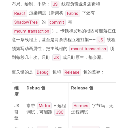
布局、绘制、手势；
线程负责业务逻辑和
JS
渲染调度（新架构
下还有
React
Fabric
的
与
ShadowTree
commit
）。卡顿和发热的根因可能落在任
mount transaction
意一条线程上，甚至是两条线程互相打架——
线程
JS
频繁写动画属性，把主线程的
顶
mount transaction
到每秒几十次。只盯
或只盯原生，都会漏。
JS
更关键的是
包和
包的差异：
Debug
Release
维
Debug 包
Release 包
度
JS
常带
+ 远程
字节码，无
Metro
Hermes
引
调试，可能跑
远程调试
JSC
擎