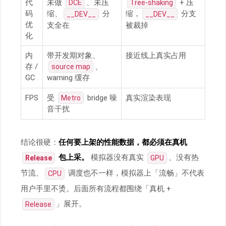
代
未做
、未压
+ 压
DCE
Tree-shaking
码
缩、
分
缩，
分支
__DEV__
__DEV__
优
支全在
被裁掉
化
内
带开发期对象、
接近线上真实占用
存 /
、
source map
GC
warning 缓存
FPS
受
bridge 噪
真实渲染表现
Metro
音干扰
结论很硬：
任何要上架的性能数据，都必须在真机
包上采。
模拟器没有真实
、没有热
Release
GPU
节流、
调度也不一样，模拟器上「流畅」不代表
CPU
用户手里不烫。后面所有流程都围绕「真机 +
」展开。
Release