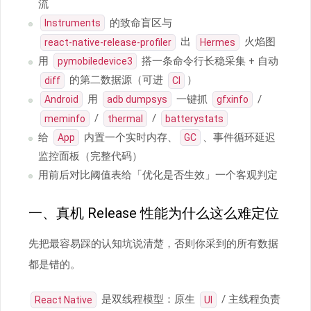
流
的致命盲区与
Instruments
出
火焰图
react-native-release-profiler
Hermes
用
搭一条命令行长稳采集 + 自动
pymobiledevice3
的第二数据源（可进
）
diff
CI
用
一键抓
/
Android
adb dumpsys
gfxinfo
/
/
meminfo
thermal
batterystats
给
内置一个实时内存、
、事件循环延迟
App
GC
监控面板（完整代码）
用前后对比阈值表给「优化是否生效」一个客观判定
一、真机 Release 性能为什么这么难定位
先把最容易踩的认知坑说清楚，否则你采到的所有数据
都是错的。
是双线程模型：原生
/ 主线程负责
React Native
UI