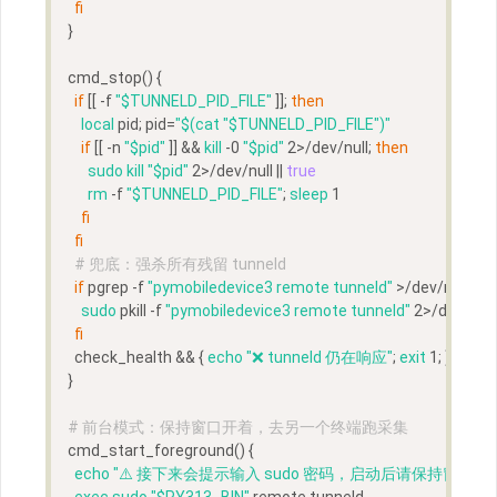
fi
}
cmd_stop
() {
if
 [[ -f 
"
$TUNNELD_PID_FILE
"
 ]]; 
then
local
 pid; pid=
"
$(cat 
"
$TUNNELD_PID_FILE
"
)
"
if
 [[ -n 
"
$pid
"
 ]] && 
kill
 -0 
"
$pid
"
 2>/dev/null; 
then
sudo
kill
"
$pid
"
 2>/dev/null || 
true
rm
 -f 
"
$TUNNELD_PID_FILE
"
; 
sleep
 1
fi
fi
# 兜底：强杀所有残留 tunneld
if
 pgrep -f 
"pymobiledevice3 remote tunneld"
 >/dev/null; 
th
sudo
 pkill -f 
"pymobiledevice3 remote tunneld"
 2>/dev/null |
fi
  check_health && { 
echo
"❌ tunneld 仍在响应"
; 
exit
 1; } || 
ech
}
# 前台模式：保持窗口开着，去另一个终端跑采集
cmd_start_foreground
() {
echo
"⚠️ 接下来会提示输入 sudo 密码，启动后请保持窗口开
exec
sudo
"
$PY313_BIN
"
 remote tunneld