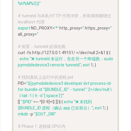
%H%M%S)}
"
# tunneld 与本机 HTTP 代理冲突，所有调用都绕过 
localhost 代理
export
 NO_PROXY=
'*'
 http_proxy=
''
 https_proxy=
''
all_proxy=
''
# 前置：tunneld 必须在跑
curl -fs http://127.0.0.1:49151/ >/dev/null 2>&1 || {
echo
"❌ tunneld 未运行，先在另一个终端跑：sudo 
pymobiledevice3 remote tunneld"
; 
exit
 1; }
# 找到真机上运行中的进程 pid
PID=
"
$(pymobiledevice3 developer dvt process-id-
for-bundle-id 
"
$BUNDLE_ID
"
 --tunnel '' 2>/dev/null \
  | tail -1 | tr -d '[:space:]')
"
[[ 
"
$PID
"
 =~ ^[0-9]+$ ]] || { 
echo
"❌ 未找到 
$BUNDLE_ID
 进程（确认 app 已在前台）"
; 
exit
 1; }
mkdir
 -p 
"
$OUT_DIR
"
# Phase 1: 进程级 CPU/内