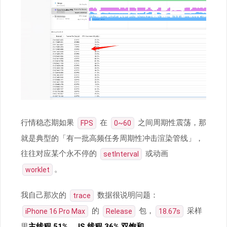
行情稳态期如果
在
之间周期性震荡，那
FPS
0~60
就是典型的「有一批高频任务周期性冲击渲染管线」，
往往对应某个永不停的
或动画
setInterval
。
worklet
我自己那次的
数据很说明问题：
trace
的
包，
采样
iPhone 16 Pro Max
Release
18.67s
里
主线程 51%、JS 线程 36% 双饱和
，