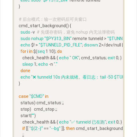
}
# 后台模式：输一次密码后可关窗口
cmd_start_background
() {
sudo
 -v  
# 先缓存密码，避免 nohup 内无法弹密码
sudo
nohup
"
$PY313_BIN
"
 remote tunneld > 
"
$TUNNELD_L
echo
 $! > 
"
$TUNNELD_PID_FILE
"
; 
disown
 2>/dev/null || 
true
for
 i 
in
 $(
seq
 1 10); 
do
    check_health && { 
echo
" OK"
; cmd_status; 
exit
 0; }
sleep
 1; 
echo
 -n 
"."
done
echo
"❌ tunneld 10s 内未就绪。看日志：tail -50 
$TUNNELD
}
case
"
$CMD
"
in
  status) cmd_status ;;
  stop)   cmd_stop ;;
  start|
""
)
    check_health && { 
echo
"✅ tunneld 已在跑"
; 
exit
 0; }
if
 [[ 
"
${2:-}
"
 == 
"--bg"
 ]]; 
then
 cmd_start_background; 
else
 
    ;;