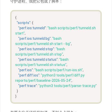
守护进程。我把它包成了脚本：
{
"scripts"
:
{
"perf:ios:tunneld"
:
"bash scripts/perf/tunneld.sh 
start"
,
"perf:ios:tunneld:bg"
:
"bash 
scripts/perf/tunneld.sh start --bg"
,
"perf:ios:tunneld:stop"
:
"bash 
scripts/perf/tunneld.sh stop"
,
"perf:ios:tunneld:status"
:
"bash 
scripts/perf/tunneld.sh status"
,
"perf:ios"
:
"bash scripts/perf/run-ios.sh"
,
"perf:diff:ios"
:
"python3 tools/perf/diff.py 
reports/perf/baseline-2026-05-24"
,
"perf:trace"
:
"python3 tools/perf/parse-trace.py"
}
}