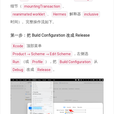
细节（
、
mountingTransaction
、
解释器
reanimated worklet
Hermes
inclusive
时间）。完整操作流如下。
第一步：把 Build Configuration 改成 Release
顶部菜单
Xcode
，左侧选
Product → Scheme → Edit Scheme
（或
），把
从
Run
Profile
Build Configuration
改成
。
Debug
Release