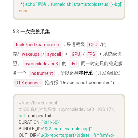
  *) 
echo
"用法：tunneld.sh [start|stop|status] [--bg]"
; 
exit
 1 ;;
esac
5.3 一次完整采集
，采进程级
/内
tools/perf/capture.sh
CPU
存/
/
+
/
+ 系统级快
wakeups
syscall
GPU
FPS
照。
的
同一时刻只能稳定服
pymobiledevice3
dvt
务一个
，所以必须
串行采
（并发会触发
instrument
抢占报 “Device is not connected”）：
DTX channel
#!/usr/bin/env bash
# iOS 真机性能采集（pymobiledevice3，iOS 17+）
set
 -euo pipefail
DURATION=
"
${1:-60}
"
BUNDLE_ID=
"
${2:-com.example.app}
"
OUT_DIR=
"
${3:-reports/perf/$(date +%Y%m%d-