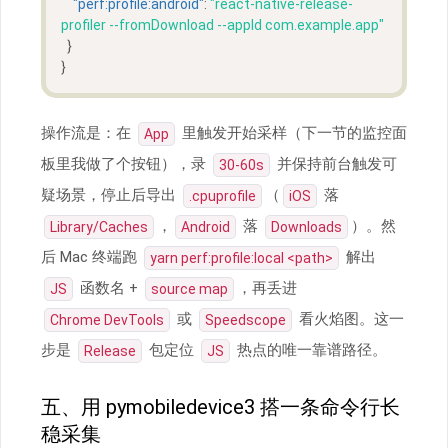
"perf:profile:android"
:
"react-native-release-
profiler --fromDownload --appId com.example.app"
}
}
操作流是：在
里触发开始采样（下一节的监控面
App
板里我做了个按钮），录
并保持前台触发可
30-60s
疑场景，停止后导出
（
落
.cpuprofile
iOS
，
落
）。然
Library/Caches
Android
Downloads
后 Mac 终端跑
解出
yarn perf:profile:local <path>
函数名 +
，再丢进
JS
source map
或
看火焰图。这一
Chrome DevTools
Speedscope
步是
包定位
热点的唯一靠谱路径。
Release
JS
五、用 pymobiledevice3 搭一条命令行长
稳采集