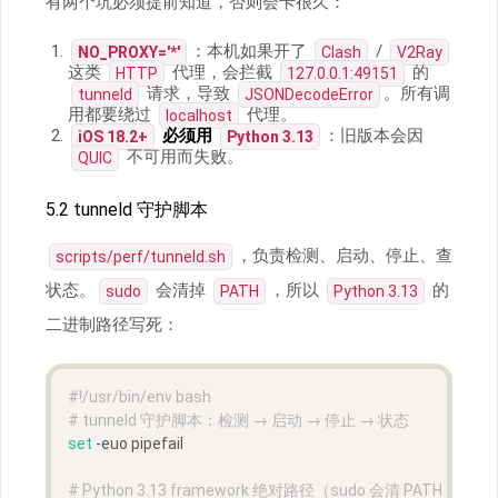
有两个坑必须提前知道，否则会卡很久：
：本机如果开了
/
NO_PROXY='*'
Clash
V2Ray
这类
代理，会拦截
的
HTTP
127.0.0.1:49151
请求，导致
。所有调
tunneld
JSONDecodeError
用都要绕过
代理。
localhost
必须用
：旧版本会因
iOS 18.2+
Python 3.13
不可用而失败。
QUIC
5.2 tunneld 守护脚本
，负责检测、启动、停止、查
scripts/perf/tunneld.sh
状态。
会清掉
，所以
的
sudo
PATH
Python 3.13
二进制路径写死：
#!/usr/bin/env bash
# tunneld 守护脚本：检测 → 启动 → 停止 → 状态
set
 -euo pipefail
# Python 3.13 framework 绝对路径（sudo 会清 PATH，必