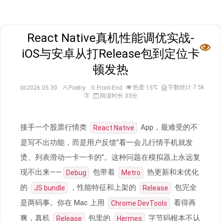
React Native真机性能调优实战-

iOS与安卓从打Release包到定位卡
顿发热
热度
℃
字数统计 7.5k
2026.05.30
Poetry
Front-End
15
字
阅读时长 33分
接手一个股票行情类
App，最难受的不
React Native
是写不出功能，而是用户反馈”看一会儿行情手机就发
烫、列表滑动一卡一卡的”。这种问题在模拟器上永远复
现不出来——
包带着
热更新和未优化
Debug
Metro
的
，性能特征和上架的
包完全
JS bundle
Release
是两码事。你在 Mac 上用
看得再
Chrome DevTools
爽，真机
包里的
字节码根本不认
Release
Hermes