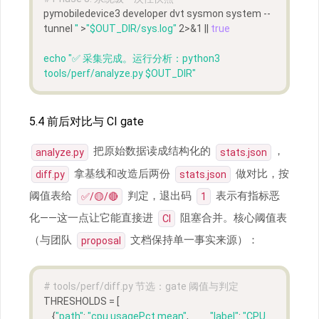
pymobiledevice3 developer dvt sysmon system --
tunnel 
''
 >
"
$OUT_DIR
/sys.log"
 2>&1 || 
true
echo
"✅ 采集完成。运行分析：python3 
tools/perf/analyze.py 
$OUT_DIR
"
5.4 前后对比与 CI gate
把原始数据读成结构化的
，
analyze.py
stats.json
拿基线和改造后两份
做对比，按
diff.py
stats.json
阈值表给
判定，退出码
表示有指标恶
✅/🟡/🔴
1
化——这一点让它能直接进
阻塞合并。核心阈值表
CI
（与团队
文档保持单一事实来源）：
proposal
# tools/perf/diff.py 节选：gate 阈值与判定
THRESHOLDS = [
    {
"path"
: 
"cpu.usagePct.mean"
,          
"label"
: 
"CPU 