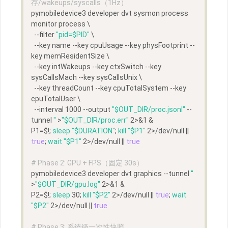
存/wakeups/syscalls（1Hz）
pymobiledevice3 developer dvt sysmon process 
monitor process \
  --filter 
"pid=
$PID
"
 \
  --key name --key cpuUsage --key physFootprint --
key memResidentSize \
  --key intWakeups --key ctxSwitch --key 
sysCallsMach --key sysCallsUnix \
  --key threadCount --key cpuTotalSystem --key 
cpuTotalUser \
  --interval 1000 --output 
"
$OUT_DIR
/proc.jsonl"
 --
tunnel 
''
 >
"
$OUT_DIR
/proc.err"
 2>&1 &
P1=$!; 
sleep
"
$DURATION
"
; 
kill
"
$P1
"
 2>/dev/null || 
true
; 
wait
"
$P1
"
 2>/dev/null || 
true
# Phase 2: GPU + FPS（固定 30s）
pymobiledevice3 developer dvt graphics --tunnel 
''
>
"
$OUT_DIR
/gpu.log"
 2>&1 &
P2=$!; 
sleep
 30; 
kill
"
$P2
"
 2>/dev/null || 
true
; 
wait
"
$P2
"
 2>/dev/null || 
true
# Phase 3: 系统级一次性快照