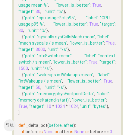
usage mean %"
,        
"lower_is_better"
: 
True
, 
"target"
: 
30
,    
"unit"
: 
"%"
},
    {
"path"
: 
"cpu.usagePct.p95"
,           
"label"
: 
"CPU 
usage p95 %"
,         
"lower_is_better"
: 
True
, 
"target"
: 
80
,    
"unit"
: 
"%"
},
    {
"path"
: 
"syscalls.sysCallsMach.mean"
, 
"label"
: 
"mach syscalls / s mean"
,  
"lower_is_better"
: 
True
, 
"target"
: 
3000
,  
"unit"
: 
"/s"
},
    {
"path"
: 
"ctxSwitch.mean"
,             
"label"
: 
"context 
switch / s mean"
, 
"lower_is_better"
: 
True
, 
"target"
: 
1500
,  
"unit"
: 
"/s"
},
    {
"path"
: 
"wakeups.intWakeups.mean"
,    
"label"
: 
"intWakeups / s mean"
,     
"lower_is_better"
: 
True
, 
"target"
: 
50
,    
"unit"
: 
"/s"
},
    {
"path"
: 
"memory.physFootprintDelta"
,  
"label"
: 
"memory delta(end-start)"
, 
"lower_is_better"
: 
True
, 
"target"
: 
10
 * 
1024
 * 
1024
, 
"unit"
: 
"bytes"
},
]
导航
def
_delta_pct
(
before, after
):
if
 before 
is
None
or
 after 
is
None
or
 before == 
0
: