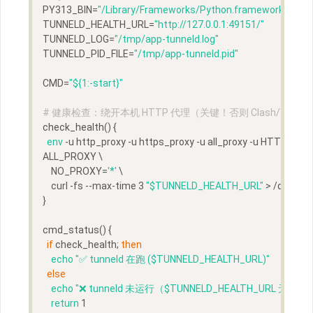
PY313_BIN=
"/Library/Frameworks/Python.framework/Versi
TUNNELD_HEALTH_URL=
"http://127.0.0.1:49151/"
TUNNELD_LOG=
"/tmp/app-tunneld.log"
TUNNELD_PID_FILE=
"/tmp/app-tunneld.pid"
CMD=
"
${1:-start}
"
# 健康检查：绕开本机 HTTP 代理（关键！否则 Clash/V2Ray 会拦
check_health
() {
env
 -u http_proxy -u https_proxy -u all_proxy -u HTTP_P
ALL_PROXY \
    NO_PROXY=
'*'
 \
    curl -fs --max-time 3 
"
$TUNNELD_HEALTH_URL
"
 > /dev/nul
}
cmd_status
() {
if
 check_health; 
then
echo
"✅ tunneld 在跑 (
$TUNNELD_HEALTH_URL
)"
else
echo
"❌ tunneld 未运行（
$TUNNELD_HEALTH_URL
 无响应）
return
 1