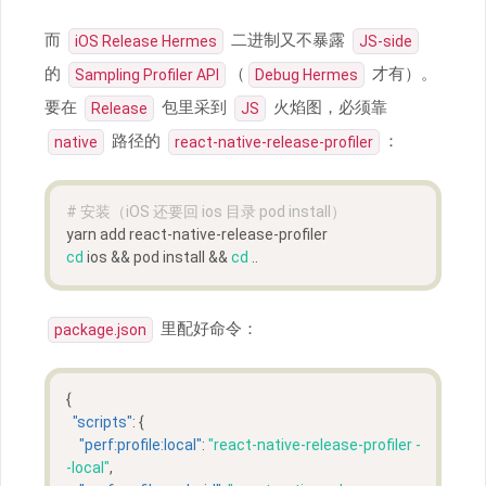
而
二进制又不暴露
iOS Release Hermes
JS-side
的
（
才有）。
Sampling Profiler API
Debug Hermes
要在
包里采到
火焰图，必须靠
Release
JS
路径的
：
native
react-native-release-profiler
# 安装（iOS 还要回 ios 目录 pod install）
yarn add react-native-release-profiler
cd
 ios && pod install && 
cd
 ..
里配好命令：
package.json
{
"scripts"
:
{
"perf:profile:local"
:
"react-native-release-profiler -
-local"
,