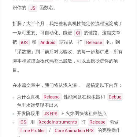
识你的
函数名。
JS
折腾了大半个月，我把整套真机性能定位流程沉淀成了
一条可重复、可自动化、能进
的链路。这篇文章
CI
把
和
两端从「打
包」到
iOS
Android
Release
「采数据」到「前后对比验收」的每一步都讲透，所有
脚本和监控面板代码都已脱敏，可以直接抄进你的项
目。
在本篇文章中，我们将从浅入深，一起搞定以下内容：
为什么真机
性能问题在模拟器和
Release
Debug
包里永远复现不出来
开发阶段用
+ 火焰图快速粗筛热点
JS FPS
用
打
包做
iOS
Xcode Instruments
Release
/
的完整操作
Time Profiler
Core Animation FPS