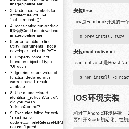
imagepipeline.aar
安装flow
3. Undefined symbols for
architecture x86_64:
“std::terminate()”
flow是Facebook开源的
4. react-native run-android
时出现Could not download
imagepipeline.aar
5. error: unable to find
utility "instruments", not a
安装react-native-cli
developer tool or in PATH
6. Property 'force' not
react-native-cli是Rea
found on object of type
'UITouch'
7. Ignoring return value of
function declared with
warn_unused_result
attribute
8. Use of undeclared
iOS环境安装
identifier '_refreshControl';
did you mean
'refreshControl'?
相对于Android环境搭建
9. Execution failed for task
':react-native-
要打开Xcode初始化。
update:compileReleaseNdk'.NDK
not configured.