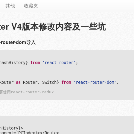
其他
收藏夹
outer V4版本修改内容及一些坑
outer-dom导入
hashHistory} 
from
'react-router'
;

Router 
as
 Router, Switch} 
from
'react-router-dom'
;

用react-router-redux
History}>

ponent={PCIndex}></Route>
