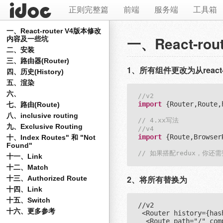
正则完整篇
前端
服务端
工具箱
一、React-router V4版本修改
一、React-r
内容及一些坑
二、安装
三、路由器(Router)
1、所有组件更改为从react-r
四、历史(History)
五、渲染
六、
//v2
import
 {Router,Route,
七、路由(Route)
八、inclusive routing
// 4.xx写法
九、Exclusive Routing
//v4
import
 {Route,Browser
十、Index Routes" 和 "Not
Found"
// 如果搭配redux，你还需要使
十一、Link
十二、Match
2、将所有
替换为
十三、Authorized Route
十四、Link
十五、Switch
//v2

十六、更多参考
 <Router history={hash
  <Route path="/" com