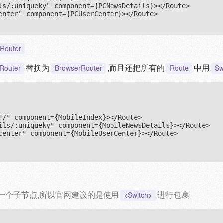
ls/:uniqueky" component={PCNewsDetails}></Route>

enter" component={PCUserCenter}></Route>

Router
替换为
,而且还把所有的
中用
Router
BrowserRouter
Route
Sw
"/" component={MobileIndex}></Route>

ils/:uniqueky" component={MobileNewsDetails}></Route>

center" component={MobileUserCenter}></Route>

一个子节点,所以官网建议的是使用
进行包裹
<Switch>