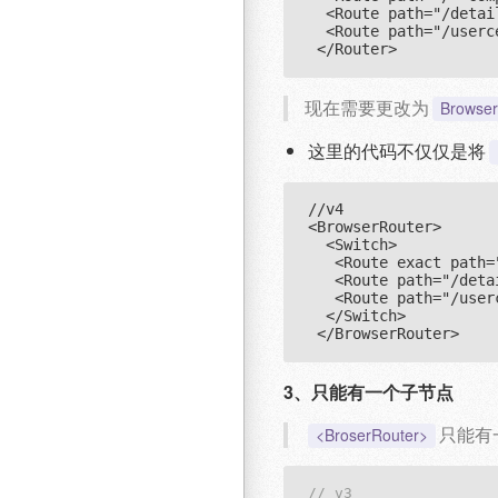
  <Route path="/detai
  <Route path="/userc
现在需要更改为
Browser
这里的代码不仅仅是将
//v4

<BrowserRouter>

  <Switch>

   <Route exact path=
   <Route path="/deta
   <Route path="/user
  </Switch>

3、
只能有一个子节点
只能有
<BroserRouter>
// v3