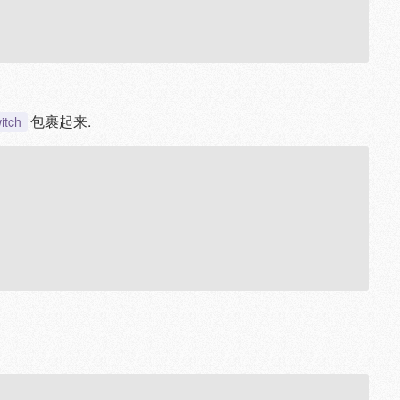
包裹起来.
itch