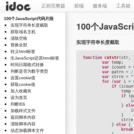
正则完整篇
前端
服务端
工具箱
100个JavaScript代码片段
100个JavaSc
实现字符串长度截取
获取域名主机
清除空格
实现字符串长度截取
替换全部
转义html标签
function
cutstr
(
str, 
生JavaScript还原html标签
var
 temp;

时间日期格式转换
var
 icount = 
判断是否为数字类型
var
 patrn = 
/
var
 strre = 
"
设置cookie值
for
 (
var
 i = 
获取cookie值
if
 (icoun
加入收藏夹
                temp 
if
 (p
设为首页
                    i
判断IE6
                } 
els
                    i
加载样式文件
                }

返回脚本内容
                strre 
清除脚本内容
            } 
else
 {

break
动态加载脚本文件