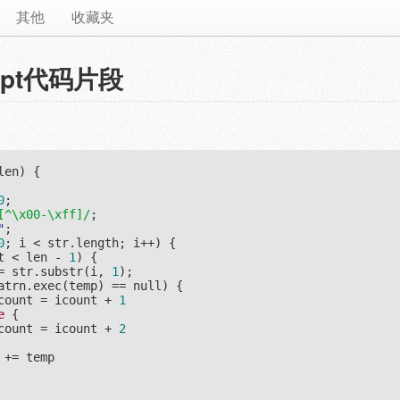
其他
收藏夹
ript代码片段
len
) 
{

0
;

[^\x00-\xff]/
;

"
;

0
; i < str.length; i++) {

t < len - 
1
) {

= str.substr(i, 
1
);

atrn.exec(temp) == 
null
) {

count = icount + 
1
e
 {

count = icount + 
2
+= temp
