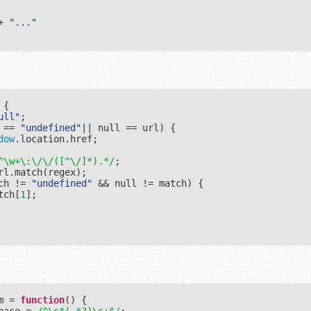
+ 
"..."
 
{

ull"
;

 == 
"undefined"
|| 
null
 == url) {

dow
.location.href;

^\w+\:\/\/([^\/]*).*/
;

rl.match(regex);

ch != 
"undefined"
 && 
null
 != match) {

tch[
1
];

m = 
function
(
) 
{
