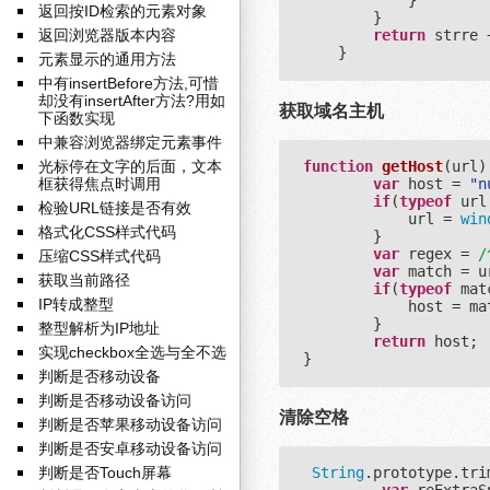
            }

返回按ID检索的元素对象
        }

返回浏览器版本内容
return
 strre 
元素显示的通用方法
中有insertBefore方法,可惜
却没有insertAfter方法?用如
获取域名主机
下函数实现
中兼容浏览器绑定元素事件
光标停在文字的后面，文本
function
getHost
(
url
)
框获得焦点时调用
var
 host = 
"n
if
(
typeof
 url
检验URL链接是否有效
            url = 
win
格式化CSS样式代码
        }

var
 regex = 
/
压缩CSS样式代码
var
 match = u
获取当前路径
if
(
typeof
 mat
IP转成整型
            host = ma
        }

整型解析为IP地址
return
 host;

实现checkbox全选与全不选
判断是否移动设备
判断是否移动设备访问
清除空格
判断是否苹果移动设备访问
判断是否安卓移动设备访问
判断是否Touch屏幕
String
.prototype.tri