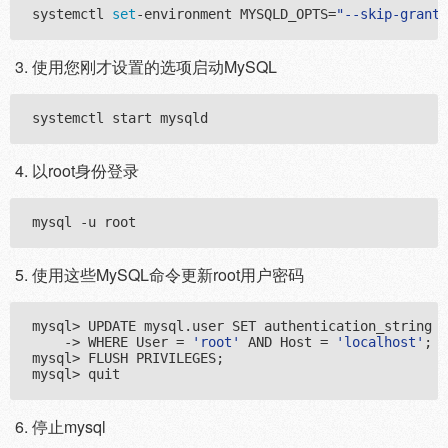
systemctl 
set
-environment MYSQLD_OPTS=
"--skip-grant-
使用您刚才设置的选项启动MySQL
以root身份登录
使用这些MySQL命令更新root用户密码
mysql> UPDATE mysql.user SET authentication_string =
    -> WHERE User = 
'root'
 AND Host = 
'localhost'
;

mysql> FLUSH PRIVILEGES;

停止mysql