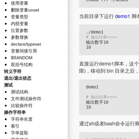
使用变量
删除变量unset
当前目录下运行
demo1
脚
变量类型
内部变量
位置参数
参数替换
# 输出结果===>
输出数字10

declare/typeset
变量间接引用
$RANDOM
直接运行demo1脚本，
双括号结构
限)，移动到 bin 目录之
转义字符
退出/退出状态
测试
demo1

测试结构
# 输出结果===>
文件测试操作符
输出数字10

比较操作符
操作字符串
字符串长度
通过sh或者bash命令运行
索引
字串提取