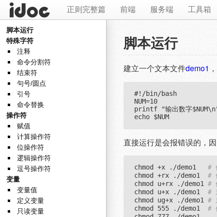
正则完整篇
前端
服务端
工具箱
脚本运行
脚本运行
特殊字符
注释
命令分割符
建立一个文本文件
demo1
，
结束符
句号/圆点
#
!/bin/bash
引号
NUM=10

命令替换
printf "输出数字$NUM\n"
操作符
赋值
计算操作符
直接运行是会报错误的，因为没
位操作符
逻辑操作符
chmod +x ./demo1   
#
逗号操作符
chmod +rx ./demo1  
#
变量
chmod u+rx ./demo1 
#
变量值
chmod u+x ./demo1  
#
chmod ug+x ./demo1 
定义变量
#
chmod 555 ./demo1  
#
只读变量